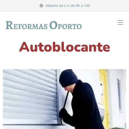
Abierto de L-V de 9h a 14h
R
O
EFORMAS
PORTO
Autoblocante